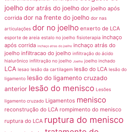
joelho
dor atrás do joelho
dor joelho após
dor na frente do joelho
corrida
dor nas
dor no joelho
enxerto de LCA
articulações
inchaço
esporte de areia
estalo no joelho
fisioterapia
após corrida
inchaço atrás do
inchaço atras do joelho
joelho
infiltracao do joelho
infiltração do ácido
hialurônico
infiltração no joelho
joelho inchado
Joelho
LCA
lesão do LCA
lesao
lesão da cartilagem
lesão do
lesão do ligamento cruzado
ligamento
lesão do menisco
anterior
Lesões
menisco
Ligamentos
ligamento cruzado
reconstrução do LCA
rompimento do menisco
ruptura do menisco
ruptura do LCA
tratamento do