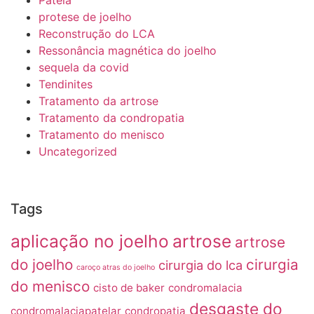
Patela
protese de joelho
Reconstrução do LCA
Ressonância magnética do joelho
sequela da covid
Tendinites
Tratamento da artrose
Tratamento da condropatia
Tratamento do menisco
Uncategorized
Tags
aplicação no joelho
artrose
artrose
do joelho
cirurgia
cirurgia do lca
caroço atras do joelho
do menisco
cisto de baker
condromalacia
desgaste do
condromalaciapatelar
condropatia