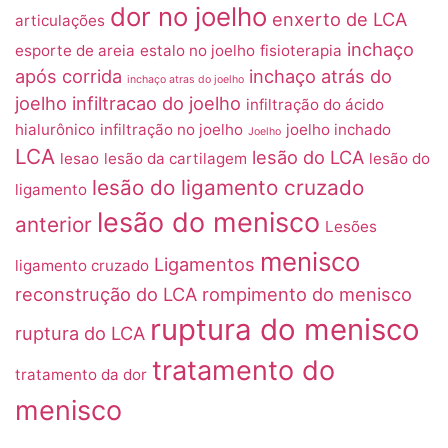
dor no joelho
enxerto de LCA
articulações
inchaço
esporte de areia
estalo no joelho
fisioterapia
após corrida
inchaço atrás do
inchaço atras do joelho
joelho
infiltracao do joelho
infiltração do ácido
hialurônico
infiltração no joelho
joelho inchado
Joelho
LCA
lesão do LCA
lesao
lesão da cartilagem
lesão do
lesão do ligamento cruzado
ligamento
lesão do menisco
anterior
Lesões
menisco
Ligamentos
ligamento cruzado
reconstrução do LCA
rompimento do menisco
ruptura do menisco
ruptura do LCA
tratamento do
tratamento da dor
menisco