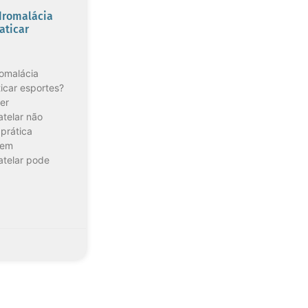
romalácia
aticar
omalácia
icar esportes?
er
telar não
 prática
tem
atelar pode