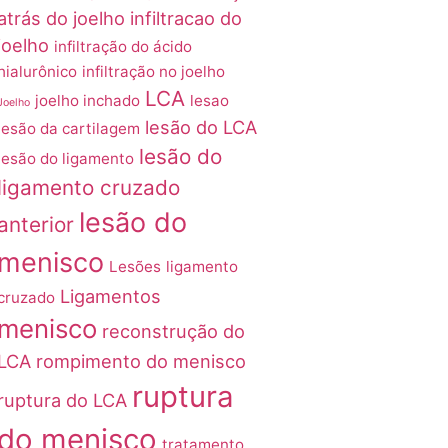
atrás do joelho
infiltracao do
joelho
infiltração do ácido
hialurônico
infiltração no joelho
LCA
joelho inchado
lesao
Joelho
lesão do LCA
lesão da cartilagem
lesão do
lesão do ligamento
ligamento cruzado
lesão do
anterior
menisco
Lesões
ligamento
Ligamentos
cruzado
menisco
reconstrução do
LCA
rompimento do menisco
ruptura
ruptura do LCA
do menisco
tratamento