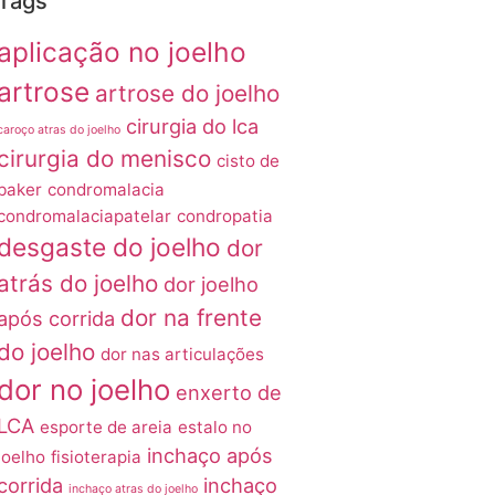
Tags
aplicação no joelho
artrose
artrose do joelho
cirurgia do lca
caroço atras do joelho
cirurgia do menisco
cisto de
baker
condromalacia
condromalaciapatelar
condropatia
desgaste do joelho
dor
atrás do joelho
dor joelho
dor na frente
após corrida
do joelho
dor nas articulações
dor no joelho
enxerto de
LCA
esporte de areia
estalo no
inchaço após
joelho
fisioterapia
corrida
inchaço
inchaço atras do joelho