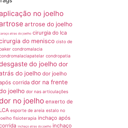
Tags
aplicação no joelho
artrose
artrose do joelho
cirurgia do lca
caroço atras do joelho
cirurgia do menisco
cisto de
baker
condromalacia
condromalaciapatelar
condropatia
desgaste do joelho
dor
atrás do joelho
dor joelho
dor na frente
após corrida
do joelho
dor nas articulações
dor no joelho
enxerto de
LCA
esporte de areia
estalo no
inchaço após
joelho
fisioterapia
corrida
inchaço
inchaço atras do joelho