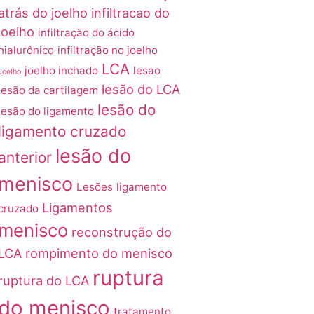
atrás do joelho
infiltracao do
joelho
infiltração do ácido
hialurônico
infiltração no joelho
LCA
joelho inchado
lesao
Joelho
lesão do LCA
lesão da cartilagem
lesão do
lesão do ligamento
ligamento cruzado
lesão do
anterior
menisco
Lesões
ligamento
Ligamentos
cruzado
menisco
reconstrução do
LCA
rompimento do menisco
ruptura
ruptura do LCA
do menisco
tratamento