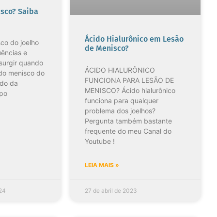
sco? Saiba
Ácido Hialurônico em Lesão
co do joelho
de Menisco?
ências e
surgir quando
ÁCIDO HIALURÔNICO
 do menisco do
FUNCIONA PARA LESÃO DE
ndo da
MENISCO? Ácido hialurônico
ipo
funciona para qualquer
problema dos joelhos?
Pergunta também bastante
frequente do meu Canal do
Youtube !
LEIA MAIS »
024
27 de abril de 2023