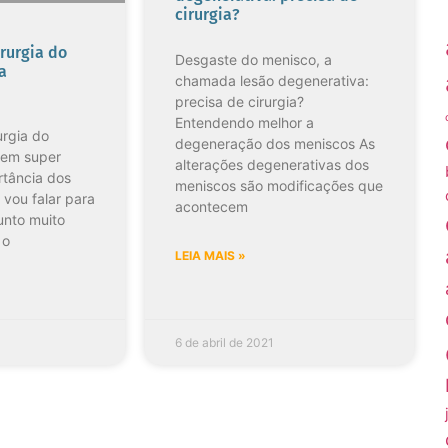
cirurgia?
rurgia do
Desgaste do menisco, a
a
chamada lesão degenerativa:
precisa de cirurgia?
Entendendo melhor a
urgia do
degeneração dos meniscos As
gem super
alterações degenerativas dos
rtância dos
meniscos são modificações que
 vou falar para
acontecem
unto muito
 o
LEIA MAIS »
6 de abril de 2021