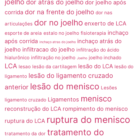
joelho
dor atrás do joelho
dor joelho após
dor na frente do joelho
corrida
dor nas
dor no joelho
enxerto de LCA
articulações
inchaço
esporte de areia
estalo no joelho
fisioterapia
após corrida
inchaço atrás do
inchaço atras do joelho
joelho
infiltracao do joelho
infiltração do ácido
hialurônico
infiltração no joelho
joelho inchado
Joelho
LCA
lesão do LCA
lesao
lesão da cartilagem
lesão do
lesão do ligamento cruzado
ligamento
lesão do menisco
anterior
Lesões
menisco
Ligamentos
ligamento cruzado
reconstrução do LCA
rompimento do menisco
ruptura do menisco
ruptura do LCA
tratamento do
tratamento da dor