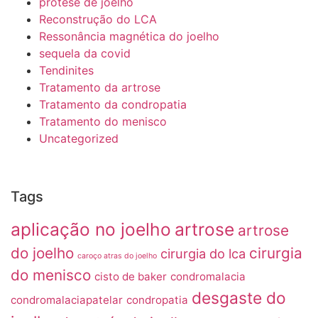
protese de joelho
Reconstrução do LCA
Ressonância magnética do joelho
sequela da covid
Tendinites
Tratamento da artrose
Tratamento da condropatia
Tratamento do menisco
Uncategorized
Tags
aplicação no joelho
artrose
artrose
do joelho
cirurgia
cirurgia do lca
caroço atras do joelho
do menisco
cisto de baker
condromalacia
desgaste do
condromalaciapatelar
condropatia