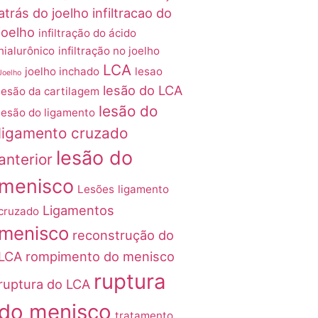
atrás do joelho
infiltracao do
joelho
infiltração do ácido
hialurônico
infiltração no joelho
LCA
joelho inchado
lesao
Joelho
lesão do LCA
lesão da cartilagem
lesão do
lesão do ligamento
ligamento cruzado
lesão do
anterior
menisco
Lesões
ligamento
Ligamentos
cruzado
menisco
reconstrução do
LCA
rompimento do menisco
ruptura
ruptura do LCA
do menisco
tratamento