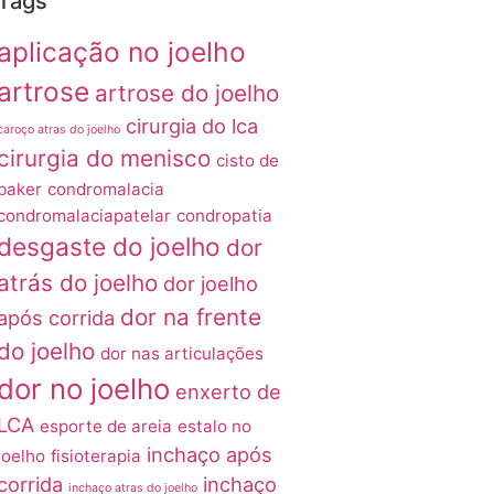
Tags
aplicação no joelho
artrose
artrose do joelho
cirurgia do lca
caroço atras do joelho
cirurgia do menisco
cisto de
baker
condromalacia
condromalaciapatelar
condropatia
desgaste do joelho
dor
atrás do joelho
dor joelho
dor na frente
após corrida
do joelho
dor nas articulações
dor no joelho
enxerto de
LCA
esporte de areia
estalo no
inchaço após
joelho
fisioterapia
corrida
inchaço
inchaço atras do joelho