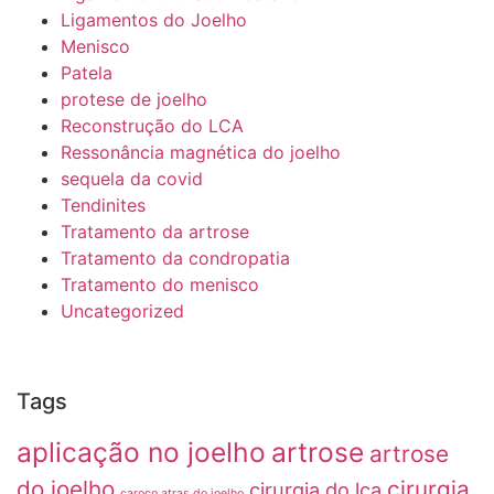
Ligamentos do Joelho
Menisco
Patela
protese de joelho
Reconstrução do LCA
Ressonância magnética do joelho
sequela da covid
Tendinites
Tratamento da artrose
Tratamento da condropatia
Tratamento do menisco
Uncategorized
Tags
aplicação no joelho
artrose
artrose
do joelho
cirurgia
cirurgia do lca
caroço atras do joelho