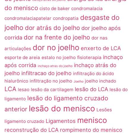
do menisco
cisto de baker
condromalacia
desgaste do
condromalaciapatelar
condropatia
joelho
dor atrás do joelho
dor joelho após
dor na frente do joelho
corrida
dor nas
dor no joelho
enxerto de LCA
articulações
inchaço
esporte de areia
estalo no joelho
fisioterapia
após corrida
inchaço atrás do
inchaço atras do joelho
joelho
infiltracao do joelho
infiltração do ácido
hialurônico
infiltração no joelho
joelho inchado
Joelho
LCA
lesão do LCA
lesao
lesão da cartilagem
lesão do
lesão do ligamento cruzado
ligamento
lesão do menisco
anterior
Lesões
menisco
Ligamentos
ligamento cruzado
reconstrução do LCA
rompimento do menisco