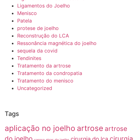
Ligamentos do Joelho
Menisco
Patela
protese de joelho
Reconstrução do LCA
Ressonância magnética do joelho
sequela da covid
Tendinites
Tratamento da artrose
Tratamento da condropatia
Tratamento do menisco
Uncategorized
Tags
aplicação no joelho
artrose
artrose
do joelho
cirurgia
cirurgia do lca
caroço atras do joelho