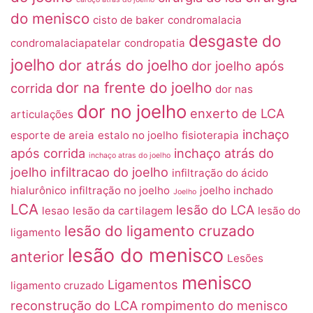
do menisco
cisto de baker
condromalacia
desgaste do
condromalaciapatelar
condropatia
joelho
dor atrás do joelho
dor joelho após
dor na frente do joelho
corrida
dor nas
dor no joelho
enxerto de LCA
articulações
inchaço
esporte de areia
estalo no joelho
fisioterapia
após corrida
inchaço atrás do
inchaço atras do joelho
joelho
infiltracao do joelho
infiltração do ácido
hialurônico
infiltração no joelho
joelho inchado
Joelho
LCA
lesão do LCA
lesao
lesão da cartilagem
lesão do
lesão do ligamento cruzado
ligamento
lesão do menisco
anterior
Lesões
menisco
Ligamentos
ligamento cruzado
reconstrução do LCA
rompimento do menisco