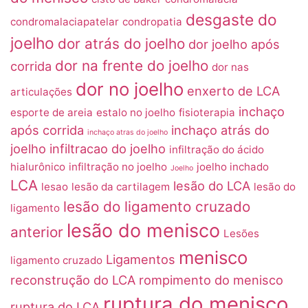
desgaste do
condromalaciapatelar
condropatia
joelho
dor atrás do joelho
dor joelho após
dor na frente do joelho
corrida
dor nas
dor no joelho
enxerto de LCA
articulações
inchaço
esporte de areia
estalo no joelho
fisioterapia
após corrida
inchaço atrás do
inchaço atras do joelho
joelho
infiltracao do joelho
infiltração do ácido
hialurônico
infiltração no joelho
joelho inchado
Joelho
LCA
lesão do LCA
lesao
lesão da cartilagem
lesão do
lesão do ligamento cruzado
ligamento
lesão do menisco
anterior
Lesões
menisco
Ligamentos
ligamento cruzado
reconstrução do LCA
rompimento do menisco
ruptura do menisco
ruptura do LCA