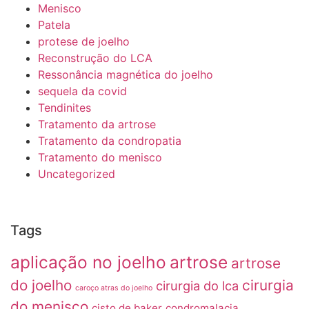
Menisco
Patela
protese de joelho
Reconstrução do LCA
Ressonância magnética do joelho
sequela da covid
Tendinites
Tratamento da artrose
Tratamento da condropatia
Tratamento do menisco
Uncategorized
Tags
aplicação no joelho
artrose
artrose
do joelho
cirurgia
cirurgia do lca
caroço atras do joelho
do menisco
cisto de baker
condromalacia