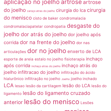
aplicação no joelho
artrose
artrose
do joelho
cirurgia
cirurgia do lca
caroço atras do joelho
do menisco
cisto de baker
condromalacia
desgaste do
condromalaciapatelar
condropatia
joelho
dor atrás do joelho
dor joelho após
dor na frente do joelho
corrida
dor nas
dor no joelho
enxerto de LCA
articulações
inchaço
esporte de areia
estalo no joelho
fisioterapia
após corrida
inchaço atrás do
inchaço atras do joelho
joelho
infiltracao do joelho
infiltração do ácido
hialurônico
infiltração no joelho
joelho inchado
Joelho
LCA
lesão do LCA
lesao
lesão da cartilagem
lesão do
lesão do ligamento cruzado
ligamento
lesão do menisco
anterior
Lesões