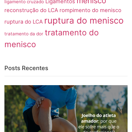
menisco
Ligamentos
ligamento cruzado
reconstrução do LCA
rompimento do menisco
ruptura do menisco
ruptura do LCA
tratamento do
tratamento da dor
menisco
Posts Recentes