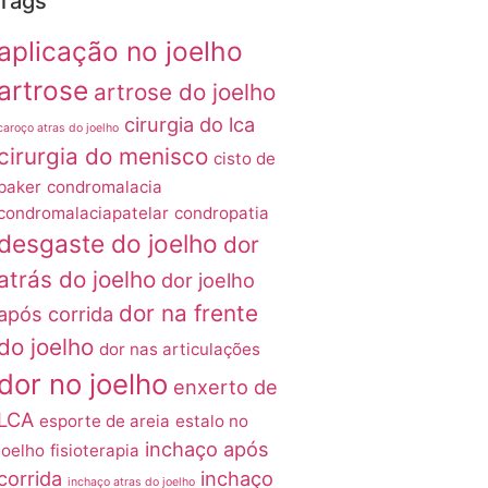
Tags
aplicação no joelho
artrose
artrose do joelho
cirurgia do lca
caroço atras do joelho
cirurgia do menisco
cisto de
baker
condromalacia
condromalaciapatelar
condropatia
desgaste do joelho
dor
atrás do joelho
dor joelho
dor na frente
após corrida
do joelho
dor nas articulações
dor no joelho
enxerto de
LCA
esporte de areia
estalo no
inchaço após
joelho
fisioterapia
corrida
inchaço
inchaço atras do joelho