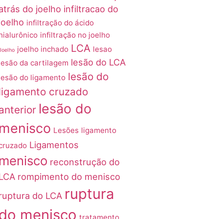
atrás do joelho
infiltracao do
joelho
infiltração do ácido
hialurônico
infiltração no joelho
LCA
joelho inchado
lesao
Joelho
lesão do LCA
lesão da cartilagem
lesão do
lesão do ligamento
ligamento cruzado
lesão do
anterior
menisco
Lesões
ligamento
Ligamentos
cruzado
menisco
reconstrução do
LCA
rompimento do menisco
ruptura
ruptura do LCA
do menisco
tratamento