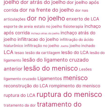
joelho
dor atrás do joelho
dor joelho após
dor na frente do joelho
corrida
dor nas
dor no joelho
enxerto de LCA
articulações
inchaço
esporte de areia
estalo no joelho
fisioterapia
após corrida
inchaço atrás do
inchaço atras do joelho
joelho
infiltracao do joelho
infiltração do ácido
hialurônico
infiltração no joelho
joelho inchado
Joelho
LCA
lesão do LCA
lesao
lesão da cartilagem
lesão do
lesão do ligamento cruzado
ligamento
lesão do menisco
anterior
Lesões
menisco
Ligamentos
ligamento cruzado
reconstrução do LCA
rompimento do menisco
ruptura do menisco
ruptura do LCA
tratamento do
tratamento da dor