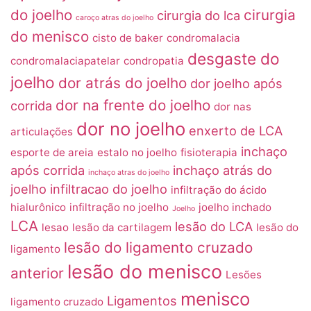
do joelho
cirurgia
cirurgia do lca
caroço atras do joelho
do menisco
cisto de baker
condromalacia
desgaste do
condromalaciapatelar
condropatia
joelho
dor atrás do joelho
dor joelho após
dor na frente do joelho
corrida
dor nas
dor no joelho
enxerto de LCA
articulações
inchaço
esporte de areia
estalo no joelho
fisioterapia
após corrida
inchaço atrás do
inchaço atras do joelho
joelho
infiltracao do joelho
infiltração do ácido
hialurônico
infiltração no joelho
joelho inchado
Joelho
LCA
lesão do LCA
lesao
lesão da cartilagem
lesão do
lesão do ligamento cruzado
ligamento
lesão do menisco
anterior
Lesões
menisco
Ligamentos
ligamento cruzado