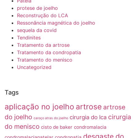
Patela
protese de joelho
Reconstrução do LCA
Ressonância magnética do joelho
sequela da covid
Tendinites
Tratamento da artrose
Tratamento da condropatia
Tratamento do menisco
Uncategorized
Tags
aplicação no joelho
artrose
artrose
do joelho
cirurgia
cirurgia do lca
caroço atras do joelho
do menisco
cisto de baker
condromalacia
desgaste do
condromalaciapatelar
condropatia