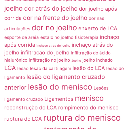
joelho
dor atrás do joelho
dor joelho após
dor na frente do joelho
corrida
dor nas
dor no joelho
enxerto de LCA
articulações
inchaço
esporte de areia
estalo no joelho
fisioterapia
após corrida
inchaço atrás do
inchaço atras do joelho
joelho
infiltracao do joelho
infiltração do ácido
hialurônico
infiltração no joelho
joelho inchado
Joelho
LCA
lesão do LCA
lesao
lesão da cartilagem
lesão do
lesão do ligamento cruzado
ligamento
lesão do menisco
anterior
Lesões
menisco
Ligamentos
ligamento cruzado
reconstrução do LCA
rompimento do menisco
ruptura do menisco
ruptura do LCA