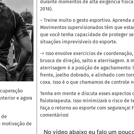
durante momentos de alta exigência física
2018).
– Treine muito o gesto esportivo. Aprenda 
Movimentos supervisionados têm que estar
que você tenha capacidade de proteger se
situações imprevisíveis do esporte.
-> Isso envolve exercícios de coordenação,
brusca de direção, salto e aterrisagem. A 
aterrisagem é a posição de agachamento: l
frente, joelho dobrado, e alinhado com tor
coxa. Isso é o que chamamos de controle n
ecuperação
Tenha em mente e discuta esses aspectos 
nterior e agora
fisioterapeuta. Isso minimizará o risco de 
Faça o retorno ao esporte com segurança! F
comentários!
 de
de motivação de
No vídeo abaixo eu falo um pouco