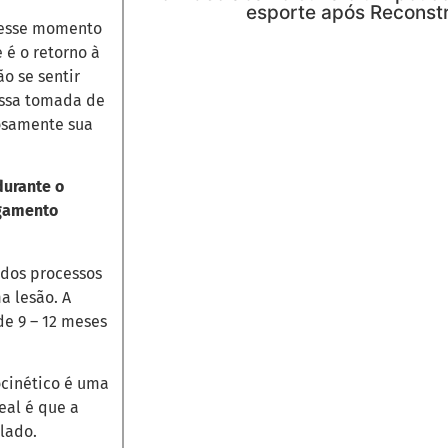
esporte após Reconst
desse momento
 é o retorno à
o se sentir
Essa tomada de
rosamente sua
durante o
igamento
 dos processos
 lesão. A
e 9 – 12 meses
ocinético é uma
eal é que a
lado.